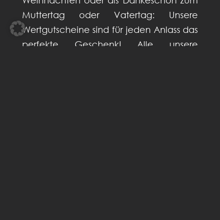
Weihnachten oder als Dankeschön zum
Muttertag oder Vatertag: Unsere
Wertgutscheine sind für jeden Anlass das
perfekte Geschenk! Alle unsere
Gutscheine werden digital verschickt, so
dass Ihr sofort euren Geschenkgutschein
erhaltet! Außerdem könnt Ihr zusätzlich
noch eine hochwertige Geschenkkarte
per Post erhalten.
Unsere Gutscheine sind sowohl für
unsere digitalen Escape
Rooms, als auch für unsere Escape
Rooms vor Ort in Bochum einlösbar.
Wählt zwischen verschiedenen Beträgen
ganz nach eurem Wunsch für Euer