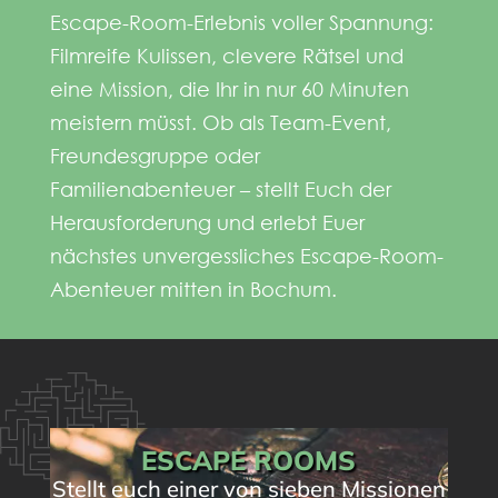
Escape-Room-Erlebnis voller Spannung:
Filmreife Kulissen, clevere Rätsel und
eine Mission, die Ihr in nur 60 Minuten
meistern müsst. Ob als Team-Event,
Freundesgruppe oder
Familienabenteuer – stellt Euch der
Herausforderung und erlebt Euer
nächstes unvergessliches Escape-Room-
Abenteuer mitten in Bochum.
ESCAPE ROOMS
Stellt euch einer von sieben Missionen