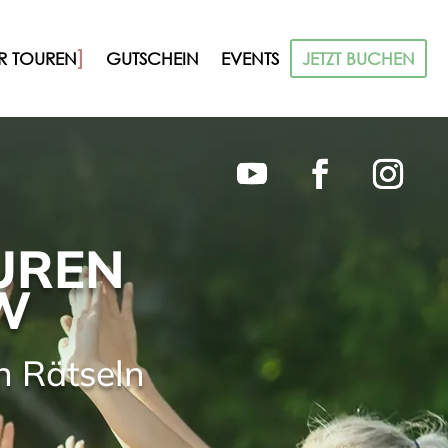
GUTSCHEIN
EVENTS
JETZT BUCHEN
 TOUREN
UREN
W
n Rätseln