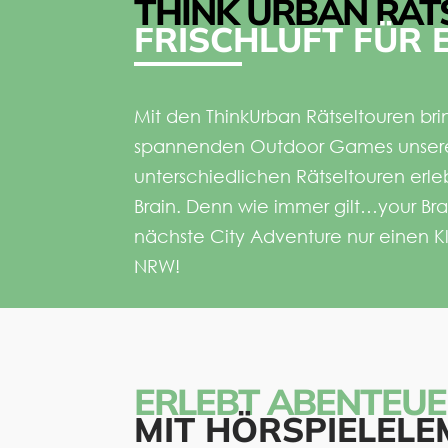
THINK URBAN RÄT
FRISCHLUFT FÜR 
Mit den ThinkUrban Rätseltouren bri
spannenden
Outdoor Games unsere
unterschiedlichen Rätseltouren erleb
Brain. Denn wie immer gilt…your Br
nächste City Adventure nur einen 
NRW!
ERLEBT ABENTEUE
MIT HÖRSPIELEL