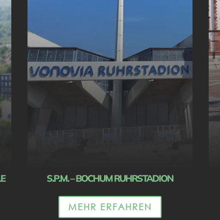
LE
S.P.M. – BOCHUM RUHRSTADION
MEHR ERFAHREN