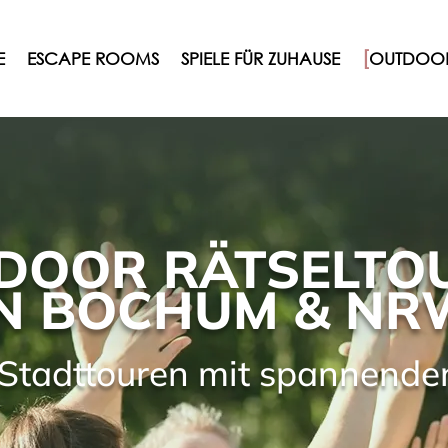
E
ESCAPE ROOMS
SPIELE FÜR ZUHAUSE
OUTDOOR
DOOR RÄTSELTO
IN BOCHUM & NR
e Stadttouren mit spannende