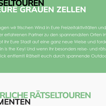
SELTOUREN
EURE GRAUEN ZELLEN
ngen wir frischen Wind in Eure
Freizeitaktivitäten u
r erfahrenen Partner zu den
spannendsten Orten in
t Ihr Eure Stadt auf eine
ganz neue Weise und forde
ain is the Key! Und wenn
Ihr besonders reise- und rät
Klick entfernt! Rätselt euch durch spannende Outd
RLICHE RÄTSELTOUREN
EMENTEN