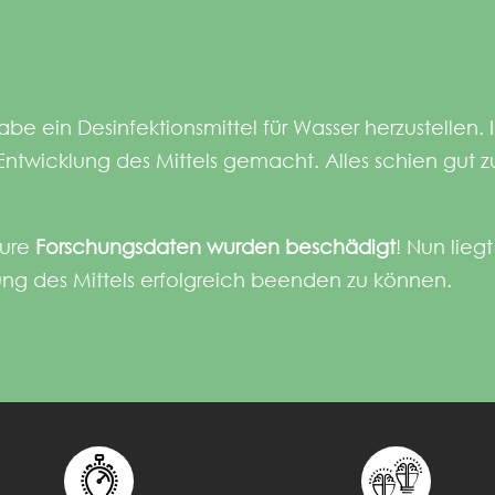
gabe ein Desinfektionsmittel für Wasser herzustell
 Entwicklung des Mittels gemacht. Alles schien gut
eure
Forschungsdaten wurden beschädigt
! Nun lieg
ung des Mittels erfolgreich beenden zu können.