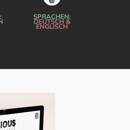
:
SPRACHEN:
N
DEUTSCH &
ENGLISCH