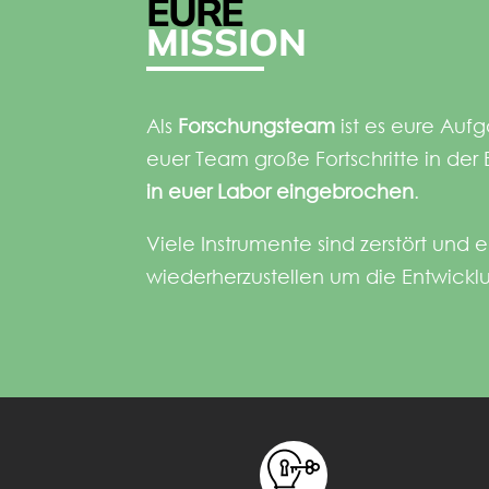
EURE
MISSION
Als
Forschungsteam
ist es eure Auf
euer Team große Fortschritte in der
in euer Labor eingebrochen
.
Viele Instrumente sind zerstört und 
wiederherzustellen um die Entwickl