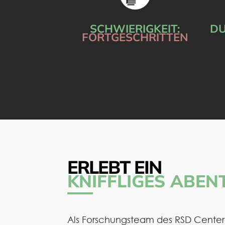
SCHWIERIGKEIT:
DU
FORTGESCHRITTEN
ERLEBT EIN
KNIFFLIGES ABEN
Als Forschungsteam des RSD Center