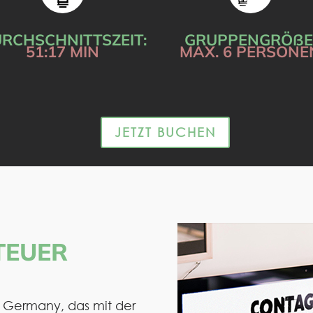
RCHSCHNITTSZEIT:
GRUPPENGRÖßE
51:17 MIN
MAX. 6 PERSONE
JETZT BUCHEN
TEUER
 Germany, das mit der